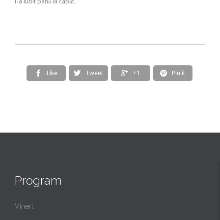
i-a iubit până la capăt.
Like
Tweet
+1
Pin it




Program
Vineri: