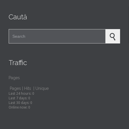
Caută
Search for:
Traffic
Pages
Pages
|
Hits
|
Unique
Last 24 hours:
0
Last 7 days:
0
Last 30 days:
0
Online now: 0