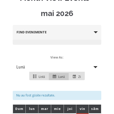
mai 2026
FIND EVENIMENTE
E
View As:
v
Lună
e
n
Listă
Lună
Zi
t
V
Nu au fost găsite rezultate.
i
e
C
Dum
lun
mar
mie
joi
vin
sâm
w