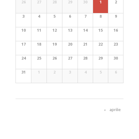
a
26
27
28
29
30
1
2
s
Calendarul
l
N
Evenimente
3
4
5
6
7
8
9
e
a
v
n
10
11
12
13
14
15
16
i
d
g
17
18
19
20
21
22
23
a
a
r
24
25
26
27
28
29
30
t
u
i
31
1
2
3
4
5
6
l
o
n
E
v
C
e
a
aprilie
«
n
l
i
e
m
n